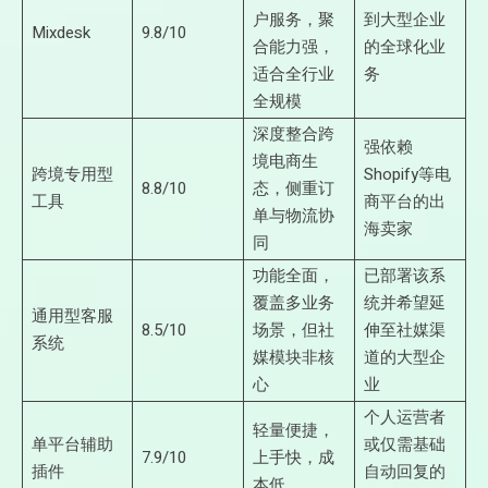
户服务，聚
到大型企业
Mixdesk
9.8/10
合能力强，
的全球化业
适合全行业
务
全规模
深度整合跨
强依赖
境电商生
跨境专用型
Shopify等电
8.8/10
态，侧重订
工具
商平台的出
单与物流协
海卖家
同
功能全面，
已部署该系
覆盖多业务
统并希望延
通用型客服
8.5/10
场景，但社
伸至社媒渠
系统
媒模块非核
道的大型企
心
业
个人运营者
轻量便捷，
单平台辅助
或仅需基础
7.9/10
上手快，成
插件
自动回复的
本低