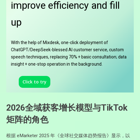
improve efficiency and fill
up
With the help of Mixdesk, one-click deployment of
ChatGPT/DeepSeek-blessed AI customer service, custom
speech techniques, replacing 70% + basic consultation; data
insight + one-stop operation in the background.
Click to try
2026全域获客增长模型与TikTok
矩阵的角色
根据 eMarketer 2025 年《全球社交媒体趋势报告》显示，以