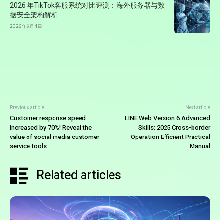
2026 年TikTok客服系统对比评测：海外服务器与数
据安全架构解析
2026年6月4日
Previous article
Next article
Customer response speed
LINE Web Version 6 Advanced
increased by 70%! Reveal the
Skills: 2025 Cross-border
value of social media customer
Operation Efficient Practical
service tools
Manual
Related articles