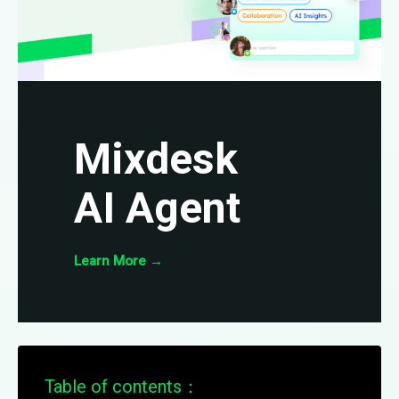
Mixdesk
AI Agent
Learn More
→
Table of contents：