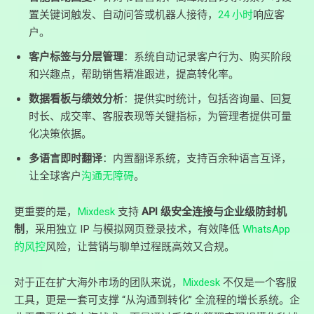
置关键词触发、自动问答或机器人接待，
24 小时
响应客
户。
客户标签与分层管理
：系统自动记录客户行为、购买阶段
和兴趣点，帮助销售精准跟进，提高转化率。
数据看板与绩效分析
：提供实时统计，包括咨询量、回复
时长、成交率、客服表现等关键指标，为管理者提供可量
化决策依据。
多语言即时翻译
：内置翻译系统，支持百余种语言互译，
让全球客户
沟通无障碍
。
更重要的是，
Mixdesk
支持
API 级安全连接与企业级防封机
制
，采用独立 IP 与模拟网页登录技术，有效降低
WhatsApp
的风控
风险，让营销与聊单过程既高效又合规。
对于正在扩大海外市场的团队来说，
Mixdesk
不仅是一个客服
工具，更是一套可支撑 “从沟通到转化” 全流程的增长系统。企