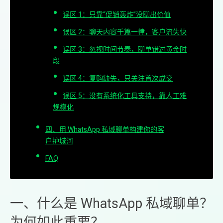
误区 1：只靠“促销轰炸”没聊出价值
误区 2：聊天内容千篇一律，客户流失快
误区 3：忽视时间节奏，聊单错过黄金时
段
误区 4：复购缺失，只关注首次成交
误区 5：没有系统化工具支持，靠人工难
规模化
四、用 WhatsApp 私域聊单构建你的客
户护城河
FAQ
一、什么是 WhatsApp 私域聊单？
为何如此重要？