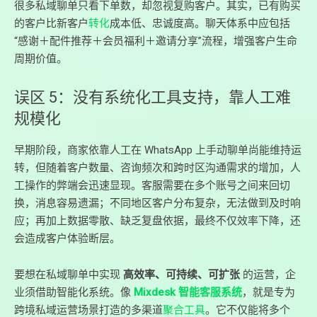
很多私域聊单只看下单数，却忽视复购客户。其实，已有购买
的客户比新客户
转化
成本低、忠诚度高。聊天体系中应包括
“感谢＋配件推荐＋会员福利＋邀请分享”流程，增强客户生命
周期价值。
误区 5：没有系统化工具支持，靠人工难
规模化
早期阶段，商家依靠人工在 WhatsApp 上手动聊单尚能维持运
转，但随着客户数量、咨询频次和跨时区沟通需求的增加，人
工操作的弊端会迅速显现。客服需要在多个账号之间来回切
换，消息容易遗漏；不同地区客户分布复杂，无法做到及时响
应；再加上数据零散、缺乏复盘依据，最终不仅效率下降，还
会造成客户体验断层。
要想在私域聊单中实现
高效率、可持续、可扩张
的运营，企
业须借助智能化系统。像
Mixdesk 智能客服系统
，就是专为
跨境私域运营场景打造的多渠道
聚合工具
。它不仅能将多个