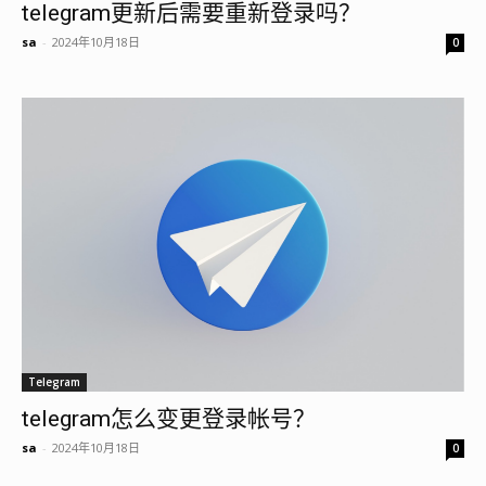
telegram更新后需要重新登录吗？
sa
-
2024年10月18日
0
Telegram
telegram怎么变更登录帐号？
sa
-
2024年10月18日
0