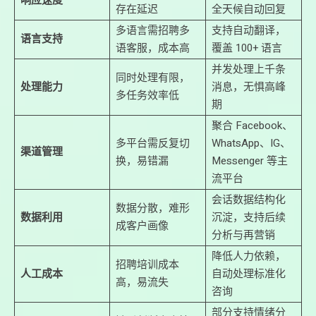
存在延迟
全天候自动回复
多语言需招聘多
支持自动翻译，
语言支持
语客服，成本高
覆盖 100+ 语言
并发处理上千条
同时处理有限，
处理能力
消息，无惧高峰
多任务效率低
期
聚合 Facebook、
多平台需反复切
WhatsApp、IG、
渠道管理
换，易错漏
Messenger 等主
流平台
会话数据结构化
数据分散，难形
数据利用
沉淀，支持后续
成客户画像
分析与再营销
降低人力依赖，
招聘培训成本
人工成本
自动处理标准化
高，易流失
咨询
部分支持情绪分