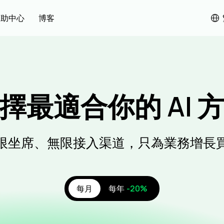
幫助中心
博客
擇最適合你的 AI 
限坐席、無限接入渠道，只為業務增長
每月
每年
-20%