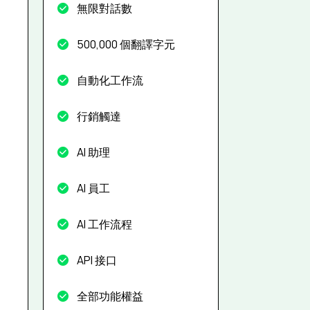
無限對話數
500,000 個翻譯字元
自動化工作流
行銷觸達
AI 助理
AI 員工
AI 工作流程
API 接口
全部功能權益