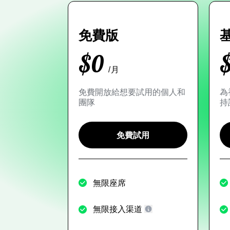
免費版
$
0
/月
免費開放給想要試用的個人和
為
團隊
持
免費試用
無限座席
無限接入渠道