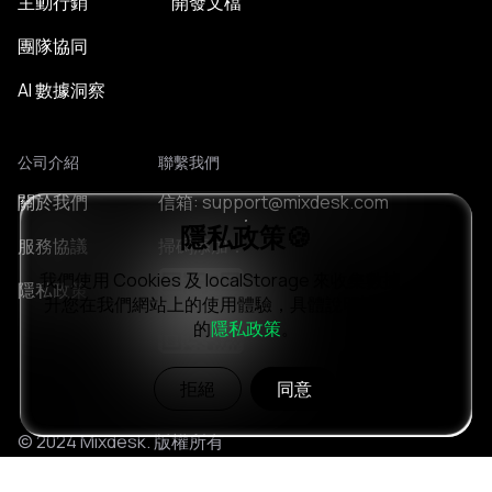
主動行銷
開發文檔
團隊協同
AI 數據洞察
公司介紹
聯繫我們
關於我們
信箱: support@mixdesk.com
隱私政策🍪
服務協議
掃碼添加：
我們使用 Cookies 及 localStorage 來收集數據，以提
隱私政策
升您在我們網站上的使用體驗，具體說明請參見我們
的
隱私政策
。
拒絕
同意
© 2024 Mixdesk. 版權所有