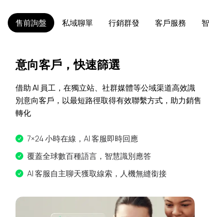
售前詢盤
私域聊單
行銷群發
客戶服務
智慧
意向客戶，快速篩選
借助 AI 員工，在獨立站、社群媒體等公域渠道高效識
別意向客戶，以最短路徑取得有效聯繫方式，助力銷售
轉化
7×24 小時在線，AI 客服即時回應
覆蓋全球數百種語言，智慧識別應答
AI 客服自主聊天獲取線索，人機無縫銜接