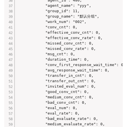
            "agent_id": 486,

            "agent_name": "yyy",

            "group_id": 11,

            "group_name": "默认分组",

            "work_num": "002",

            "conv_cnt": 0,

            "effective_conv_cnt": 0,

            "effective_conv_rate": 0,

            "missed_conv_cnt": 0,

            "missed_conv_rate": 0,

            "msg_cnt": 0,

            "duration_time": 0,

            "conv_first_response_wait_time": 0,

            "avg_response_wait_time": 0,

            "transfer_in_cnt": 0,

            "transfer_out_cnt": 0,

            "invited_eval_num": 0,

            "good_conv_cnt": 0,

            "medium_conv_cnt": 0,

            "bad_conv_cnt": 0,

            "eval_num": 0,

            "eval_rate": 0,

            "bad_evaluate_rate": 0,

            "medium_evaluate_rate": 0,
