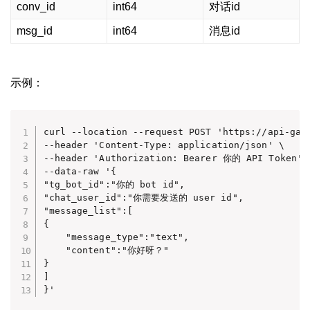
conv_id
int64
对话id
msg_id
int64
消息id
示例：
curl --location --request POST 'https://api-gate
--header 'Content-Type: application/json' \

--header 'Authorization: Bearer 你的 API Token' \
--data-raw '{

"tg_bot_id":"你的 bot id",

"chat_user_id":"你需要发送的 user id",

"message_list":[

{

    "message_type":"text",

    "content":"你好呀？"

}

]

}'