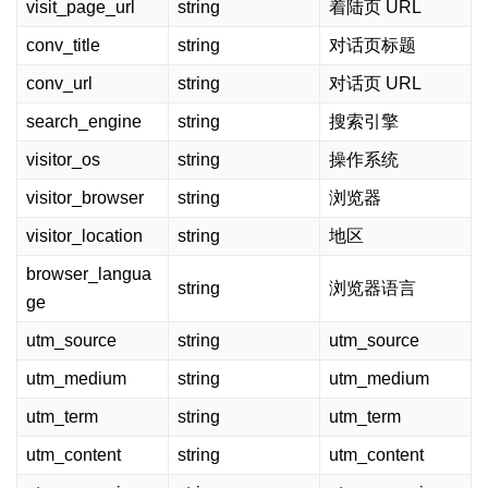
visit_page_url
string
着陆页 URL
conv_title
string
对话页标题
conv_url
string
对话页 URL
search_engine
string
搜索引擎
visitor_os
string
操作系统
visitor_browser
string
浏览器
visitor_location
string
地区
browser_langua
string
浏览器语言
ge
utm_source
string
utm_source
utm_medium
string
utm_medium
utm_term
string
utm_term
utm_content
string
utm_content