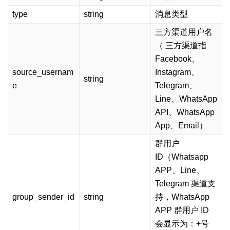
type
string
消息类型
三方渠道用户名
（ 三方渠道指
Facebook、
source_usernam
Instagram、
string
e
Telegram、
Line、WhatsApp
API、WhatsApp
App、Email）
群用户
ID（Whatsapp
APP、Line、
Telegram 渠道支
group_sender_id
string
持，WhatsApp
APP 群用户 ID
会显示为：+号