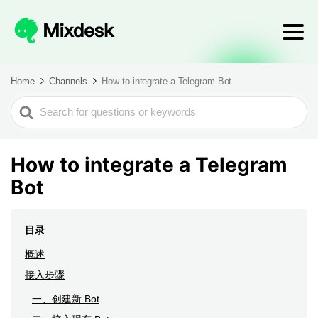
Home
Channels
How to integrate a Telegram Bot
Search
For
How to integrate a Telegram
Bot
目录
概述
接入步骤
一、创建新 Bot