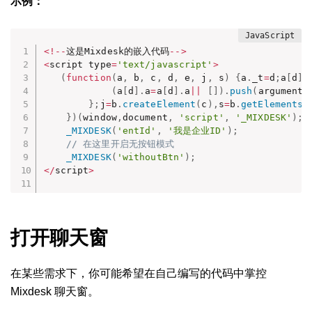
示例：
<
!
--
这是Mixdesk的嵌入代码
--
>
<
script type
=
'text/javascript'
>
(
function
(
a
,
 b
,
 c
,
 d
,
 e
,
 j
,
 s
)
{
a
.
_t
=
d
;
a
[
d
]
(
a
[
d
]
.
a
=
a
[
d
]
.
a
||
[
]
)
.
push
(
arguments
}
;
j
=
b
.
createElement
(
c
)
,
s
=
b
.
getElementsB
}
)
(
window
,
document
,
'script'
,
'_MIXDESK'
)
;
_MIXDESK
(
'entId'
,
'我是企业ID'
)
;
// 在这里开启无按钮模式
_MIXDESK
(
'withoutBtn'
)
;
<
/
script
>
打开聊天窗
在某些需求下，你可能希望在自己编写的代码中掌控
Mixdesk 聊天窗。