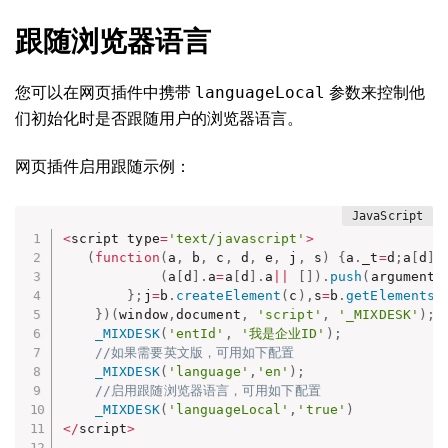
跟随浏览器语言
languageLocal
您可以在网页插件中携带
参数来控制他
们初始化时是否跟随用户的浏览器语言。
网页插件启用跟随示例：
<
script type
=
'text/javascript'
>
(
function
(
a
,
 b
,
 c
,
 d
,
 e
,
 j
,
 s
)
{
a
.
_t
=
d
;
a
[
d
]
(
a
[
d
]
.
a
=
a
[
d
]
.
a
||
[
]
)
.
push
(
arguments
}
;
j
=
b
.
createElement
(
c
)
,
s
=
b
.
getElementsB
}
)
(
window
,
document
,
'script'
,
'_MIXDESK'
)
;
_MIXDESK
(
'entId'
,
'我是企业ID'
)
;
//如果需要英文版，可用如下配置
_MIXDESK
(
'language'
,
'en'
)
;
//启用跟随浏览器语言，可用如下配置
_MIXDESK
(
'languageLocal'
,
'true'
)
<
/
script
>