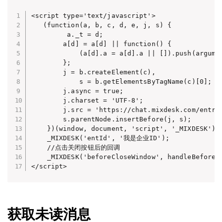
<script type='text/javascript'>

   (function(a, b, c, d, e, j, s) {

         a._t = d;

        a[d] = a[d] || function() {

            (a[d].a = a[d].a || []).push(argumen
        };

        j = b.createElement(c),

            s = b.getElementsByTagName(c)[0];

        j.async = true;

        j.charset = 'UTF-8';

        j.src = 'https://chat.mixdesk.com/entry.
        s.parentNode.insertBefore(j, s);

    })(window, document, 'script', '_MIXDESK');

    _MIXDESK('entId', '我是企业ID');

    //点击关闭按钮后的回调

    _MIXDESK('beforeCloseWindow', handleBeforeCl
</script>
获取未读消息