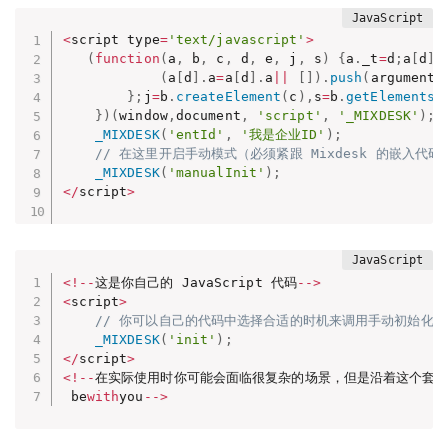
<
script type
=
'text/javascript'
>
(
function
(
a
,
 b
,
 c
,
 d
,
 e
,
 j
,
 s
)
{
a
.
_t
=
d
;
a
[
d
]
(
a
[
d
]
.
a
=
a
[
d
]
.
a
||
[
]
)
.
push
(
arguments
}
;
j
=
b
.
createElement
(
c
)
,
s
=
b
.
getElementsB
}
)
(
window
,
document
,
'script'
,
'_MIXDESK'
)
;
_MIXDESK
(
'entId'
,
'我是企业ID'
)
;
// 在这里开启手动模式（必须紧跟 Mixdesk 的嵌入代码
_MIXDESK
(
'manualInit'
)
;
<
/
script
>
<
!
--
这是你自己的 JavaScript 代码
--
>
<
script
>
// 你可以自己的代码中选择合适的时机来调用手动初始化
_MIXDESK
(
'init'
)
;
<
/
script
>
<
!
--
在实际使用时你可能会面临很复杂的场景，但是沿着这个套路发挥吧
 be
with
you
--
>