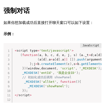
强制对话
如果你想加载成功后直接打开聊天窗口可以如下设置：
示例：
<
script type
=
'text/javascript'
>
(
function
(
a
,
 b
,
 c
,
 d
,
 e
,
 j
,
 s
)
{
a
.
_t
=
d
;
a
[
d
]
(
a
[
d
]
.
a
=
a
[
d
]
.
a
||
[
]
)
.
push
(
arguments
}
;
j
=
b
.
createElement
(
c
)
,
s
=
b
.
getElementsB
}
)
(
window
,
document
,
'script'
,
'_MIXDESK'
)
;
_MIXDESK
(
'entId'
,
'我是企业ID'
)
;
// 初始化成功后调用 showPanel
_MIXDESK
(
'allSet'
,
function
(
)
{
_MIXDESK
(
'showPanel'
)
;
}
)
;
<
/
script
>