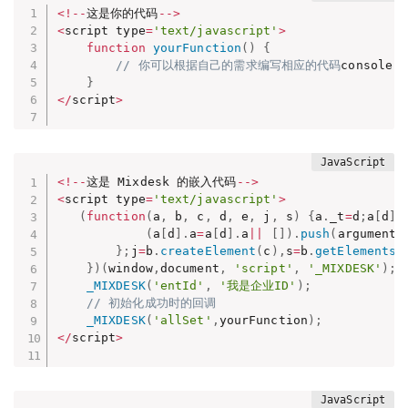
<
!
--
这是你的代码
--
>
<
script type
=
'text/javascript'
>
function
yourFunction
(
)
{
// 你可以根据自己的需求编写相应的代码
console
.
l
}
<
/
script
>
<
!
--
这是 Mixdesk 的嵌入代码
--
>
<
script type
=
'text/javascript'
>
(
function
(
a
,
 b
,
 c
,
 d
,
 e
,
 j
,
 s
)
{
a
.
_t
=
d
;
a
[
d
]
(
a
[
d
]
.
a
=
a
[
d
]
.
a
||
[
]
)
.
push
(
arguments
}
;
j
=
b
.
createElement
(
c
)
,
s
=
b
.
getElementsB
}
)
(
window
,
document
,
'script'
,
'_MIXDESK'
)
;
_MIXDESK
(
'entId'
,
'我是企业ID'
)
;
// 初始化成功时的回调
_MIXDESK
(
'allSet'
,
yourFunction
)
;
<
/
script
>