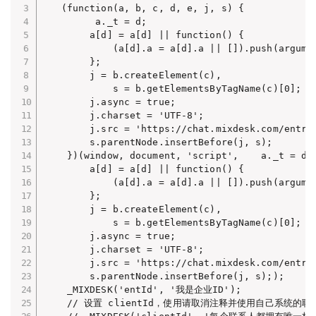
   (function(a, b, c, d, e, j, s) {

         a._t = d;

        a[d] = a[d] || function() {

            (a[d].a = a[d].a || []).push(argumen
        };

        j = b.createElement(c),

            s = b.getElementsByTagName(c)[0];

        j.async = true;

        j.charset = 'UTF-8';

        j.src = 'https://chat.mixdesk.com/entry.
        s.parentNode.insertBefore(j, s);

    })(window, document, 'script',    a._t = d;

        a[d] = a[d] || function() {

            (a[d].a = a[d].a || []).push(argumen
        };

        j = b.createElement(c),

            s = b.getElementsByTagName(c)[0];

        j.async = true;

        j.charset = 'UTF-8';

        j.src = 'https://chat.mixdesk.com/entry.
        s.parentNode.insertBefore(j, s););

    _MIXDESK('entId', '我是企业ID');

    // 设置 clientId，使用请取消注释并使用自己系统的联系