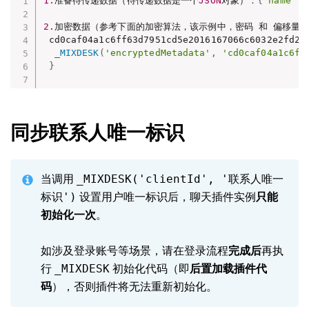
1.
准备待传递数据（待传递数据是一个
JSON
对象）：
{
"name"
:
"
2.
加密数据（参考下面的加密算法，该示例中，密码 和 偏移量
 cd0caf04a1c6ff63d7951cd5e2016167066c6032e2fd2c
_MIXDESK
(
'encryptedMetadata'
,
'cd0caf04a1c6ff
}
同步联系人唯一标识
_MIXDESK('clientId', '联系人唯一
当调用
标识')
设置用户唯一标识后，聊天插件实例
只能
初始化一次
。
如涉及登录账号等场景，请在登录流程
完成后
再执
_MIXDESK
行
初始化代码（即
后置加载插件代
码
），否则插件将无法重新初始化。