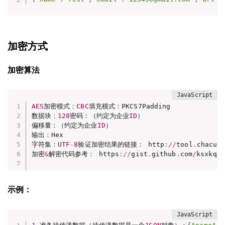
加密方式
加密算法
AES
加密模式：
CBC
填充模式：PKCS7Padding

数据块：
128
密码：（约定为企业
ID
）

偏移量：（约定为企业
ID
）

输出：Hex

字符集：
UTF
-
8
验证加密结果的链接： http
:
/
/
tool
.
chacuo
加密
&
解密代码参考： https
:
/
/
gist
.
github
.
com
/
ksxkq
/
0
示例：