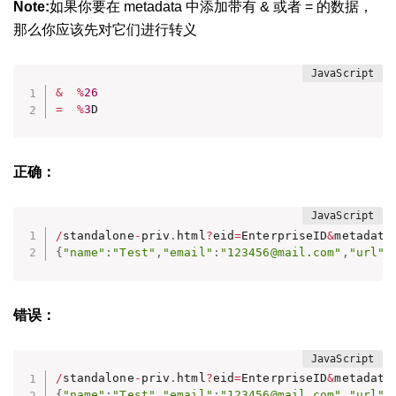
Note:
如果你要在 metadata 中添加带有 & 或者 = 的数据，
那么你应该先对它们进行转义
&
%
26
=
%
3
D
正确：
/
standalone
-
priv
.
html
?
eid
=
EnterpriseID
&
metadata
{
"name"
:
"Test"
,
"email"
:
"123456@mail.com"
,
"url"
:
错误：
/
standalone
-
priv
.
html
?
eid
=
EnterpriseID
&
metadata
{
"name"
:
"Test"
,
"email"
:
"123456@mail.com"
,
"url"
: