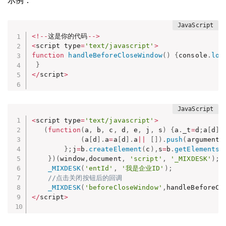
示例：
<
!
--
这是你的代码
--
>
<
script type
=
'text/javascript'
>
function
handleBeforeCloseWindow
(
)
{
console
.
log
}
<
/
script
>
<
script type
=
'text/javascript'
>
(
function
(
a
,
 b
,
 c
,
 d
,
 e
,
 j
,
 s
)
{
a
.
_t
=
d
;
a
[
d
]
(
a
[
d
]
.
a
=
a
[
d
]
.
a
||
[
]
)
.
push
(
arguments
}
;
j
=
b
.
createElement
(
c
)
,
s
=
b
.
getElementsB
}
)
(
window
,
document
,
'script'
,
'_MIXDESK'
)
;
_MIXDESK
(
'entId'
,
'我是企业ID'
)
;
//点击关闭按钮后的回调
_MIXDESK
(
'beforeCloseWindow'
,
handleBeforeCl
<
/
script
>