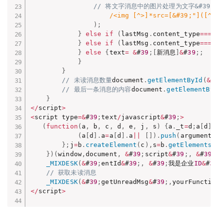
// 将文字消息中的图片处理为文字&#39;[
/<img [^>]*src=[&#39;"]([^&
)
;
}
else
if
(
lastMsg
.
content_type
===
}
else
if
(
lastMsg
.
content_type
===
}
else
{
text
=
&
#
39
;
[
新消息
]
&
#
39
;
;
}
}
// 未读消息数量
document
.
getElementById
(
&
#
// 最后一条消息的内容
document
.
getElementByI
}
<
/
script
>
<
script type
=
&
#
39
;
text
/
javascript
&
#
39
;
>
(
function
(
a
,
 b
,
 c
,
 d
,
 e
,
 j
,
 s
)
{
a
.
_t
=
d
;
a
[
d
]
(
a
[
d
]
.
a
=
a
[
d
]
.
a
||
[
]
)
.
push
(
arguments
}
;
j
=
b
.
createElement
(
c
)
,
s
=
b
.
getElementsB
}
)
(
window
,
document
,
&
#
39
;
script
&
#
39
;
,
&
#
39
;
_MIXDESK
(
&
#
39
;
entId
&
#
39
;
,
&
#
39
;
我是企业
ID
&
#
39
// 获取未读消息
_MIXDESK
(
&
#
39
;
getUnreadMsg
&
#
39
;
,
yourFunctio
<
/
script
>