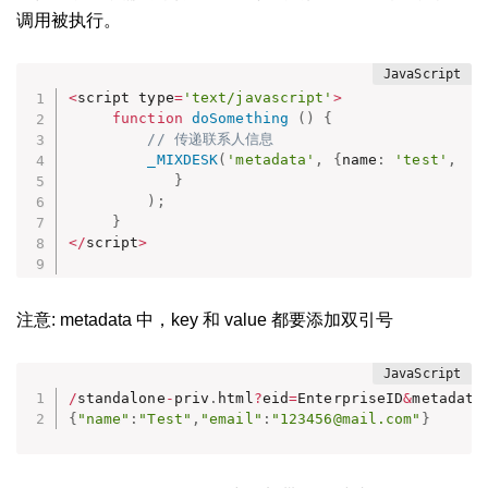
调用被执行。
<
script type
=
'text/javascript'
>
function
doSomething
(
)
{
// 传递联系人信息
_MIXDESK
(
'metadata'
,
{
name
:
'test'
,
}
)
;
}
<
/
script
>
注意: metadata 中，key 和 value 都要添加双引号
/
standalone
-
priv
.
html
?
eid
=
EnterpriseID
&
metadata
{
"name"
:
"Test"
,
"email"
:
"123456@mail.com"
}