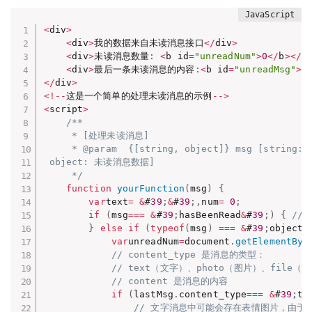
<
div
>
<
div
>
我的数据来自未读消息接口
<
/
div
>
<
div
>
未读消息数量
:
<
b id
=
"unreadNum"
>
0
<
/
b
>
<
/
d
<
div
>
最后一条未读消息的内容
:
<
b id
=
"unreadMsg"
>
<
<
/
div
>
<
!
--
这是一个简单的处理未读消息的示例
--
>
<
script
>
/**

     * [处理未读消息]

     * @param  {[string, object]} msg [string: &
 object: 未读消息数据]

     */
function
yourFunction
(
msg
)
{
var
text
=
&
#
39
;
&
#
39
;
,
num
=
0
;
if
(
msg
===
&
#
39
;
hasBeenRead
&
#
39
;
)
{
//
}
else
if
(
typeof
(
msg
)
===
&
#
39
;
object
&
var
unreadNum
=
document
.
getElementByI
// content_type 是消息的类型：
// text（文字）、photo（图片）、file（
// content 是消息的内容
if
(
lastMsg
.
content_type
===
&
#
39
;
te
// 文字消息中可能会存在表情图片，由于