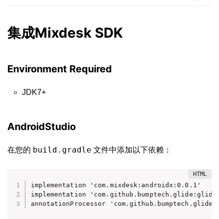
集成Mixdesk SDK
Environment Required
JDK7+
AndroidStudio
build.gradle
在您的
文件中添加以下依赖：
implementation 'com.mixdesk:androidx:0.0.1'

implementation 'com.github.bumptech.glide:glide:
annotationProcessor 'com.github.bumptech.glide: