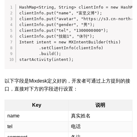
HashMap<String, String> clientInfo = new HashMap
clientInfo.put("name", "富坚义博");

clientInfo.put("avatar", "https://s3.cn-north-1.
clientInfo.put("gender", "男");

clientInfo.put("tel", "1300000000");

clientInfo.put("技能1", "休刊");

Intent intent = new MXIntentBuilder(this)

        .setClientInfo(clientInfo)

        .build();

startActivity(intent);
以下字段是Mixdesk定义好的，开发者可通过上方提到的接
口，直接对下方的字段进行设置：
Key
说明
name
真实姓名
tel
电话