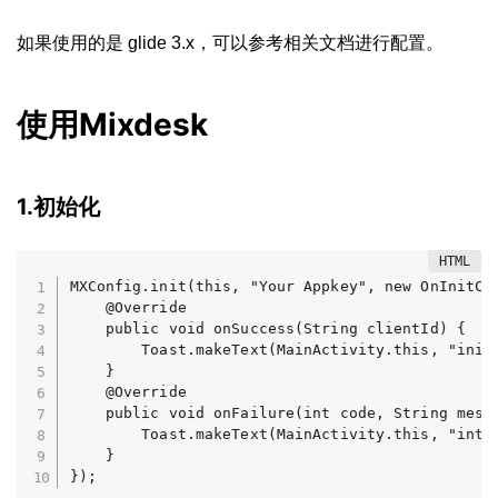
如果使用的是 glide 3.x，可以参考相关文档进行配置。
使用Mixdesk
1.初始化
MXConfig.init(this, "Your Appkey", new OnInitCal
    @Override

    public void onSuccess(String clientId) {

        Toast.makeText(MainActivity.this, "init 
    }

    @Override

    public void onFailure(int code, String messa
        Toast.makeText(MainActivity.this, "int f
    }

});