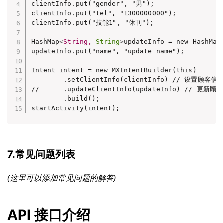
clientInfo.put("gender", "男");

clientInfo.put("tel", "1300000000");

clientInfo.put("技能1", "休刊");

HashMap
<
String,
String
>
updateInfo = new HashMap<
updateInfo.put("name", "update name");

Intent intent = new MXIntentBuilder(this)

        .setClientInfo(clientInfo) // 
//      .updateClientInfo(updateInfo) 
        .build();

startActivity(intent);
7.常见问题列表
(这里可以添加常见问题的解答)
API 接口介绍