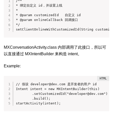
/**

* 绑定自定义 id，并设置上线

*

* @param customizedId   自定义 id

* @param onlineCallback 回调接口

*/

setClientOnlineWithCustomizedId(String customiz
MXConversationActivity.class 内部调用了此接口，所以可
以直接通过 MXIntentBuilder 来构造 intent。
Example:
// 假设 developer@dev.com 是开发者的用户 id

Intent intent = new MXIntentBuilder(this)

        .setCustomizedId("developer@dev.com
        .build();

startActivity(intent);