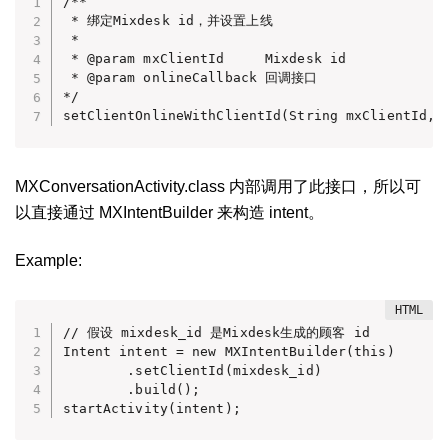
/**

 * 绑定Mixdesk id，并设置上线

 *

 * @param mxClientId     Mixdesk id

 * @param onlineCallback 回调接口

*/

setClientOnlineWithClientId(String mxClientId, 
MXConversationActivity.class 内部调用了此接口，所以可
以直接通过 MXIntentBuilder 来构造 intent。
Example:
// 假设 mixdesk_id 是Mixdesk生成的顾客 id

Intent intent = new MXIntentBuilder(this)

        .setClientId(mixdesk_id)

        .build();

startActivity(intent);