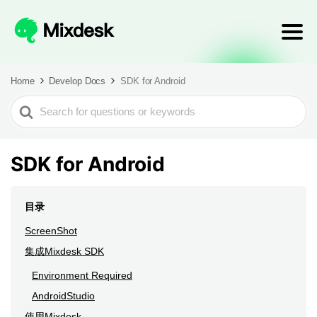
Home
Develop Docs
SDK for Android
Search
For
SDK for Android
目录
ScreenShot
集成Mixdesk SDK
Environment Required
AndroidStudio
使用Mixdesk